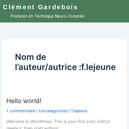
Aller
Clément Gardebois
au
Praticien en Technique Neuro-Cutanée
contenu
Nom de
l’auteur/autrice :f.lejeune
Hello world!
Hello
world!
1 commentaire
/
Uncategorized
/
f.lejeune
Welcome to WordPress. This is your first post. Edit or
delete it, then start writing!